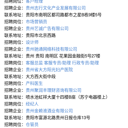
招聘岗位：
客户经理
招聘企业：
贵州志行文化产业发展有限公司
联系地址：贵阳市南明区都司路都市之星B栋9楼5号
招聘岗位：
市场营销员
招聘企业：
贵州艺诚广告有限公司
联系地址：贵阳市北京西路
招聘岗位：
设计师
招聘企业：
贵州驰通网络科技有限公司
联系地址：贵州 贵阳 南明区 花果园金融街5号27楼
招聘岗位：
客服总监
客服专员/助理
行政专员/助理
招聘企业：
贵州省大方阳光妇产医院
联系地址：大方西大街中段
招聘岗位：
产科医生
招聘企业：
贵州聚润丰理财咨询有限公司
联系地址：喷水池虹祥大厦十四楼B座（苏宁电器楼上）
招聘岗位：
经纪人
招聘企业：
贵州金赖液酒业有限公司
联系地址：贵阳市富源北路贵州日报仓库13号
招聘岗位：
仓管员