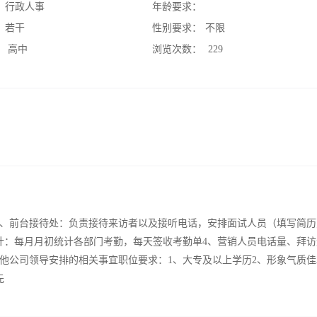
：
行政人事
年龄要求：
：
若干
性别要求：
不限
：
高中
浏览次数：
229
述：1、前台接待处：负责接待来访者以及接听电话，安排面试人员（填写简历
计：每月月初统计各部门考勤，每天签收考勤单4、营销人员电话量、拜访
他公司领导安排的相关事宜职位要求：1、大专及以上学历2、形象气质佳
先