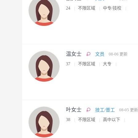
24
不限区域
中专/技校
温女士
文员
08-06 更新
37
不限区域
大专
叶女士
技工/普工
08-05 更新
38
不限区域
高中以下