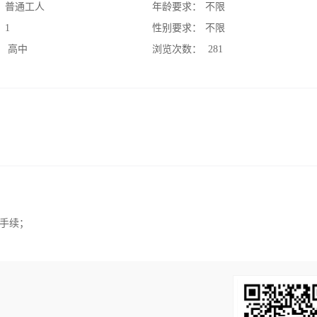
：
普通工人
年龄要求：
不限
：
1
性别要求：
不限
：
高中
浏览次数：
281
手续；