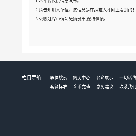
1.本平台仅供信息发布。
2.请告知用人单位，该信息是在纳雍人才网上看到的
3.求职过程中请勿缴纳费用,保持谨慎。
栏目导航:
职位搜索
简历中心
名企展示
一句话
套餐标准
金币充值
意见建议
联系我