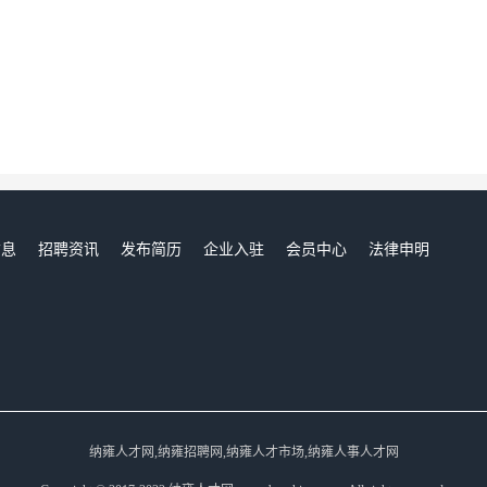
信息
招聘资讯
发布简历
企业入驻
会员中心
法律申明
们
纳雍人才网,纳雍招聘网,纳雍人才市场,纳雍人事人才网