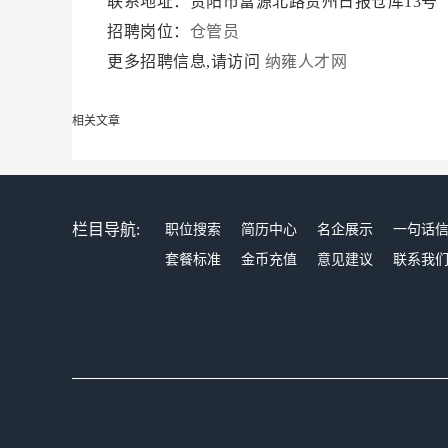
联系地址：贵阳市富源北路贵州日报仓库13号
招聘岗位：
仓管员
更多招聘信息,请访问
纳雍人才网
相关文章
栏目导航:
职位搜索
简历中心
名企展示
一句话
套餐标准
金币充值
意见建议
联系我