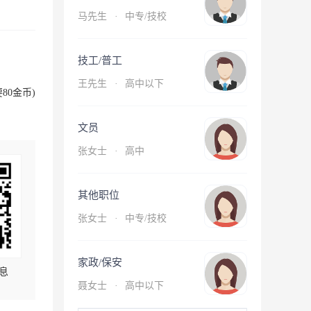
马先生
·
中专/技校
技工/普工
王先生
·
高中以下
80金币)
文员
张女士
·
高中
其他职位
张女士
·
中专/技校
家政/保安
息
聂女士
·
高中以下