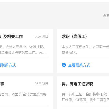
查
计及相关工作
08月08日
求职（寒假工）
7岁，会计大专毕业，做账报税。
本人大三在校学生，求兼职一
份全职会计等财务类工作。有会
或者商场。
看联系方式
查看联系方式
兼职
08月08日
男，有电工证求职
业官网，阿里 淘宝代运营及网格
男，有电工证，会组装电柜(箱
厂维修；C1驾照，找个工资在
上，枣强县以外需要有住宿，