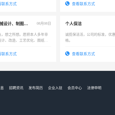
电话
看联系方式
查看联系方式
兼职机械设计、制图、设备改造
08月08日
个人保洁
急，想之所想。愿把本人多年非
诚揽保洁活，公司的标准，优
设计、改造、工艺优化、图纸制
格。
解的经验与您分享。 真诚合作，
识之士，共享未来。
看联系方式
查看联系方式
信息
招聘资讯
发布简历
企业入驻
会员中心
法律申明
们