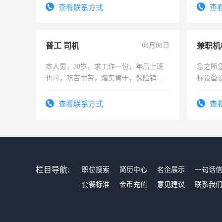
有高低压电工证和十几年工作经验
查看联系方式
查
普工 司机
08月08日
本人男，30岁，求工作一份，年后上班
急之所
也可，吃苦耐劳，踏实肯干，保险销售
标设备
勿扰
作和分
结识有
查看联系方式
查
栏目导航:
职位搜索
简历中心
名企展示
一句话
套餐标准
金币充值
意见建议
联系我