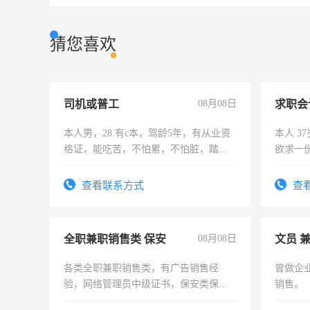
猜您喜欢
司机或普工
08月08日
求职会
本人男，28.有c本，驾龄5年，有从业资
本人 3
格证，能吃苦，不怕累，不怕脏，踏
欲求一
实，需求稳定工作一份，保险不干
计证
查看联系方式
查
全职兼职销售类 保安
08月08日
文员 
各类全职兼职销售类，有广告销售经
曾做企
验，网络管理员中级证书，保安类保安
销售。
队长，形象岗或幼儿园保安，维修水电