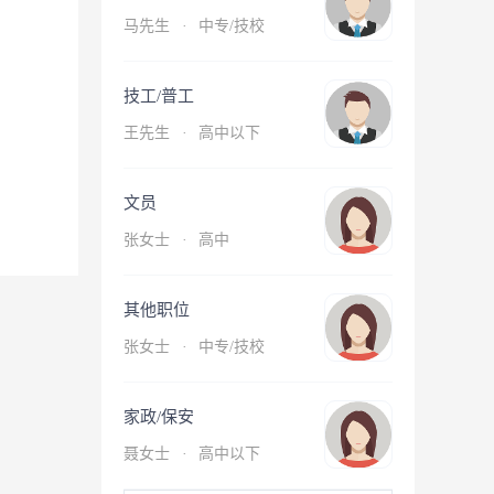
马先生
·
中专/技校
技工/普工
王先生
·
高中以下
文员
张女士
·
高中
其他职位
张女士
·
中专/技校
家政/保安
聂女士
·
高中以下